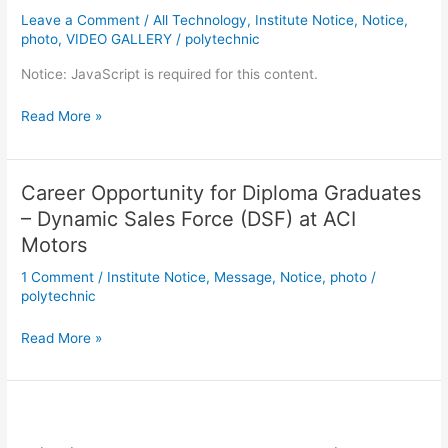
All
Leave a Comment
/
All Technology
,
Institute Notice
,
Notice
,
Dept
photo
,
VIDEO GALLERY
/
polytechnic
of
Notice: JavaScript is required for this content.
MPI
Read More »
Career Opportunity for Diploma Graduates
Career
Opportunity
– Dynamic Sales Force (DSF) at ACI
for
Motors
Diploma
1 Comment
/
Institute Notice
,
Message
,
Notice
,
photo
/
Graduates
polytechnic
–
Dynamic
Read More »
Sales
Force
(DSF)
at
৪র্থ
ACI
পর্বে