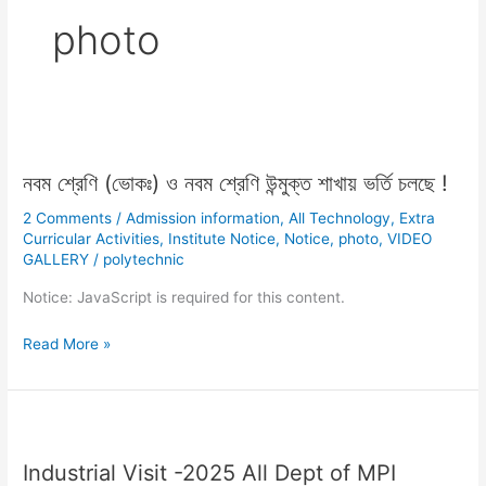
photo
নবম
শ্রেণি
নবম শ্রেণি (ভোকঃ) ও নবম শ্রেণি উন্মুক্ত শাখায় ভর্তি চলছে !
(ভোকঃ)
ও
2 Comments
/
Admission information
,
All Technology
,
Extra
নবম
Curricular Activities
,
Institute Notice
,
Notice
,
photo
,
VIDEO
শ্রেণি
GALLERY
/
polytechnic
উন্মুক্ত
Notice: JavaScript is required for this content.
শাখায়
ভর্তি
Read More »
চলছে
!
Industrial
Visit
Industrial Visit -2025 All Dept of MPI
-2025