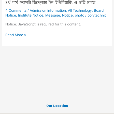
৪র্থ পর্বে সরাসরি ডিপ্লোমা ইন ইঞ্জিনিয়ারিং এ ভর্তি চলছে ।
Motors
সরাসরি
ডিপ্লোমা
4 Comments
/
Admission information
,
All Technology
,
Board
ইন
Notice
,
Institute Notice
,
Message
,
Notice
,
photo
/
polytechnic
ইঞ্জিনিয়ারিং
Notice: JavaScript is required for this content.
এ
ভর্তি
Read More »
চলছে
।
Our Location