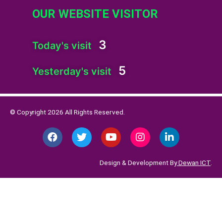
OUR WEBSITE VISITOR
3
Today's visit
5
Yesterday's visit
© Copyright 2026 All Rights Reserved.
F
T
Y
I
L
a
w
o
n
i
c
i
u
s
n
e
t
t
t
k
Design & Development By
Dewan ICT
.
b
t
u
a
e
o
e
b
g
d
o
r
e
r
i
k
a
n
m