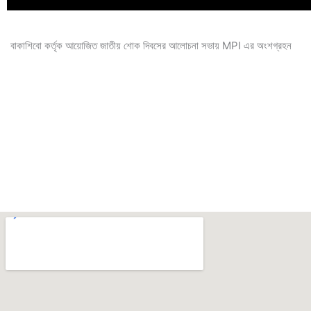
বাকাশিবো কর্তৃক আয়োজিত জাতীয় শোক দিবসের আলোচনা সভায় MPI এর অংশগ্রহন