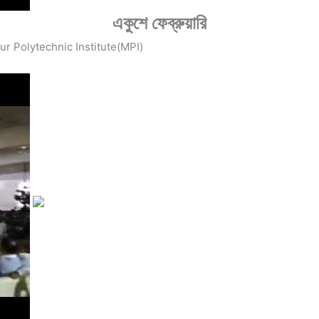
একুশে ফেব্রুয়ারি
rpur Polytechnic Institute(MPI)