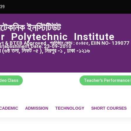
39
িটেকনিক ইনস্টিটিউট
r Polytechnic Institute
 & BTEB Approved , প্রতিষ্ঠান কোড : ৫০৪৫৫, EIIN NO- 139077
stablishment Date: 23-09-2010
্স (৬ষ্ঠ তলা, লিফট -৫ ), মিরপুর -১ , ঢাকা -১২১৬
ideo Class
Teacher's Performance 
CADEMIC
ADMISSION
TECHNOLOGY
SHORT COURSES