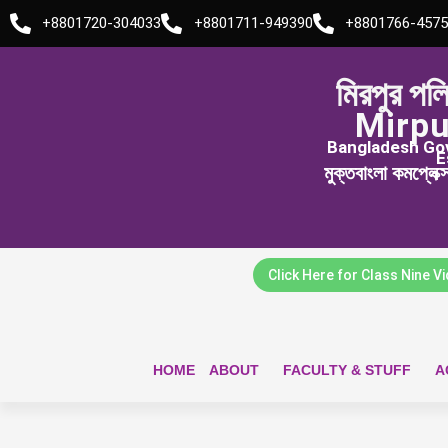
Skip
+8801720-304033
+8801711-949390
+8801766-4575
to
content
মিরপুর পল
Mirpu
Bangladesh Govt
E
মুক্তবাংলা কমপ্লেক
Click Here for Class Nine V
HOME
ABOUT
FACULTY & STUFF
A