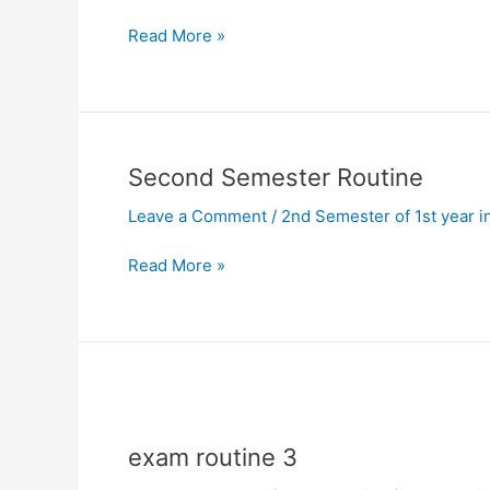
শিক্ষাক্রমের
Read More »
(২০১৬
প্রবিধান)
পরীক্ষা-২০২৬
এর
সময়সূচি
Second
Second Semester Routine
প্রকাশ
Semester
Leave a Comment
/
2nd Semester of 1st year in
Routine
Read More »
exam
routine
exam routine 3
3