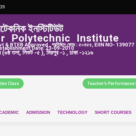
39
িটেকনিক ইনস্টিটিউট
r Polytechnic Institute
 & BTEB Approved , প্রতিষ্ঠান কোড : ৫০৪৫৫, EIIN NO- 139077
stablishment Date: 23-09-2010
্স (৬ষ্ঠ তলা, লিফট -৫ ), মিরপুর -১ , ঢাকা -১২১৬
ideo Class
Teacher's Performance 
CADEMIC
ADMISSION
TECHNOLOGY
SHORT COURSES