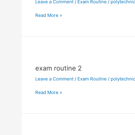
Leave a Comment
/
Exam Routine
/
polytechni
Read More »
exam
routine
exam routine 2
2
Leave a Comment
/
Exam Routine
/
polytechni
Read More »
exam