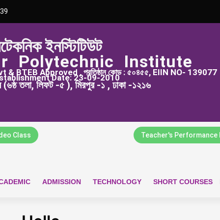
39
িটেকনিক ইনস্টিটিউট
r Polytechnic Institute
 & BTEB Approved , প্রতিষ্ঠান কোড : ৫০৪৫৫, EIIN NO- 139077
stablishment Date: 23-09-2010
্স (৬ষ্ঠ তলা, লিফট -৫ ), মিরপুর -১ , ঢাকা -১২১৬
ideo Class
Teacher's Performance 
CADEMIC
ADMISSION
TECHNOLOGY
SHORT COURSES